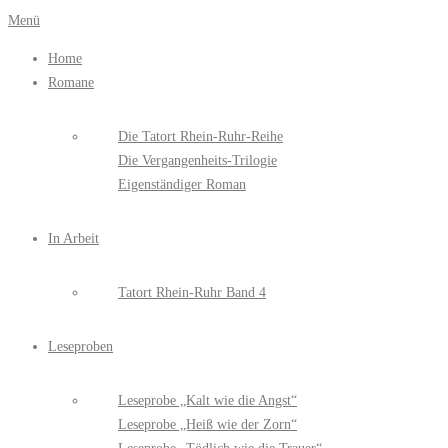
Zum
Menü
Inhalt
Home
springen
Romane
Die Tatort Rhein-Ruhr-Reihe
Die Vergangenheits-Trilogie
Eigenständiger Roman
In Arbeit
Tatort Rhein-Ruhr Band 4
Leseproben
Leseprobe „Kalt wie die Angst“
Leseprobe „Heiß wie der Zorn“