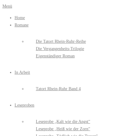
Zum
Menü
Inhalt
Home
springen
Romane
Die Tatort Rhein-Ruhr-Reihe
Die Vergangenheits-Trilogie
Eigenständiger Roman
In Arbeit
Tatort Rhein-Ruhr Band 4
Leseproben
Leseprobe „Kalt wie die Angst“
Leseprobe „Heiß wie der Zorn“