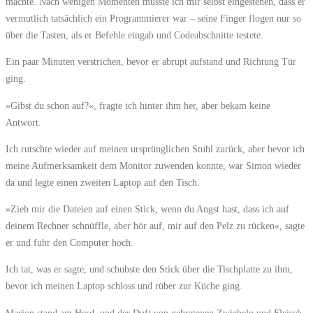
machte. Nach wenigen Momenten musste ich mir selbst eingestehen, dass er
vermutlich tatsächlich ein Programmierer war – seine Finger flogen nur so
über die Tasten, als er Befehle eingab und Codeabschnitte testete.
Ein paar Minuten verstrichen, bevor er abrupt aufstand und Richtung Tür
ging.
»Gibst du schon auf?«, fragte ich hinter ihm her, aber bekam keine
Antwort.
Ich rutschte wieder auf meinen ursprünglichen Stuhl zurück, aber bevor ich
meine Aufmerksamkeit dem Monitor zuwenden konnte, war Simon wieder
da und legte einen zweiten Laptop auf den Tisch.
»Zieh mir die Dateien auf einen Stick, wenn du Angst hast, dass ich auf
deinem Rechner schnüffle, aber hör auf, mir auf den Pelz zu rücken«, sagte
er und fuhr den Computer hoch.
Ich tat, was er sagte, und schubste den Stick über die Tischplatte zu ihm,
bevor ich meinen Laptop schloss und rüber zur Küche ging.
Marion stand am Herd, und der Duft von gebratenen Zwiebeln und Fleisch