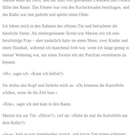
füllte den Raum. Das Fenster war von den Kochschwaden beschlagen, und
das Radio war laut gedreht und spielte einen Oldie.
Ich lehnte mich in den Rahmen der offenen Tür und betrachtete die
häusliche Szene. Als niedergelassene Ärztin war Marion wie ich eine
berufstätige Frau – aber zusätzlich hatte sie einen Mann, zwei Kinder und
einen Haushalt, während ich manchmal froh war, wenn ich lange genug in
meiner Wohnung war, um einen Termin mit der Putzfrau vereinbaren zu
können.
»Hi«, sagte ich. »Kann ich helfen?«
Sie drehte den Kopf und lächelte mich an. »Du könntest die Kartoffeln
schälen, wenn du die Zeit hast.«
»Klar«, sagte ich und kam in den Raum.
Marion trat zur Tür. »Oliver?«, rief sie. »Holst du mal die Kartoffeln aus
dem Keller?«
»Ja-a«, kam es von irgendwoher zurück, und kurze Zeit später schleppte