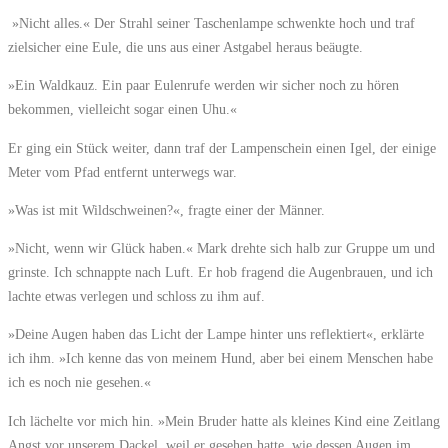
»Nicht alles.« Der Strahl seiner Taschenlampe schwenkte hoch und traf
zielsicher eine Eule, die uns aus einer Astgabel heraus beäugte.
»Ein Waldkauz. Ein paar Eulenrufe werden wir sicher noch zu hören
bekommen, vielleicht sogar einen Uhu.«
Er ging ein Stück weiter, dann traf der Lampenschein einen Igel, der einige
Meter vom Pfad entfernt unterwegs war.
»Was ist mit Wildschweinen?«, fragte einer der Männer.
»Nicht, wenn wir Glück haben.« Mark drehte sich halb zur Gruppe um und
grinste. Ich schnappte nach Luft. Er hob fragend die Augenbrauen, und ich
lachte etwas verlegen und schloss zu ihm auf.
»Deine Augen haben das Licht der Lampe hinter uns reflektiert«, erklärte
ich ihm. »Ich kenne das von meinem Hund, aber bei einem Menschen habe
ich es noch nie gesehen.«
Ich lächelte vor mich hin. »Mein Bruder hatte als kleines Kind eine Zeitlang
Angst vor unserem Dackel, weil er gesehen hatte, wie dessen Augen im