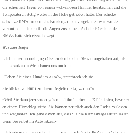
Der kleine Parkplatz vor dem Laden lag jetzt am Nachmittag in der Sonne,
die schon seit Tagen von einem wolkenlosen Himmel herabschien und die
Temperaturen stetig weiter in die Höhe getrieben hatte. Der schicke
schwarze BMW, in dem das Kundenpärchen vorgefahren war, würde
vermutlich … Ich kniff die Augen zusammen. Auf der Rückbank des
BMWs hatte sich etwas bewegt.
Was zum Teufel?
Ich fuhr herum und ging rüber zu den beiden. Sie sah ungehalten auf, als
ich herankam. »Wir schauen uns noch –«
»Haben Sie einen Hund im Auto?«, unterbrach ich sie.
Sie blickte verblüfft zu ihrem Begleiter. »Ja, warum?«
»Weil Sie dann jetzt sofort gehen und ihn hierher ins Kühle holen, bevor er
an einem Hitzschlag stirbt. Sie können natürlich auch den Laden verlassen
und wegfahren. Ich gehe davon aus, dass Sie die Klimaanlage laufen lassen,
wenn Sie selbst im Auto sitzen.«
Ich baute mich vor den beiden auf und verschränkte die Arme. »Oder ich