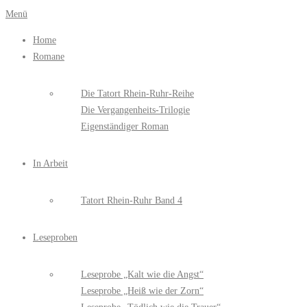
Zum
Menü
Inhalt
Home
springen
Romane
Die Tatort Rhein-Ruhr-Reihe
Die Vergangenheits-Trilogie
Eigenständiger Roman
In Arbeit
Tatort Rhein-Ruhr Band 4
Leseproben
Leseprobe „Kalt wie die Angst“
Leseprobe „Heiß wie der Zorn“