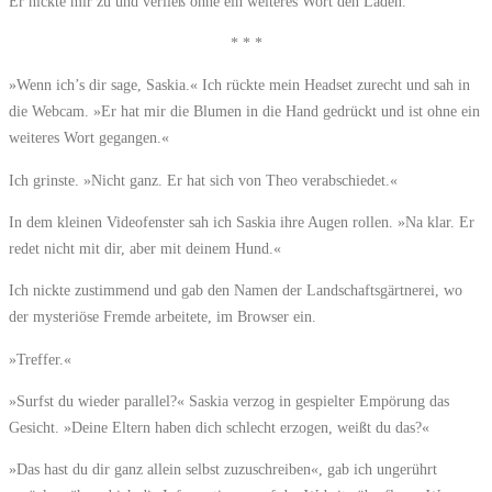
Er nickte mir zu und verließ ohne ein weiteres Wort den Laden.
* * *
»Wenn ich’s dir sage, Saskia.« Ich rückte mein Headset zurecht und sah in
die Webcam. »Er hat mir die Blumen in die Hand gedrückt und ist ohne ein
weiteres Wort gegangen.«
Ich grinste. »Nicht ganz. Er hat sich von Theo verabschiedet.«
In dem kleinen Videofenster sah ich Saskia ihre Augen rollen. »Na klar. Er
redet nicht mit dir, aber mit deinem Hund.«
Ich nickte zustimmend und gab den Namen der Landschaftsgärtnerei, wo
der mysteriöse Fremde arbeitete, im Browser ein.
»Treffer.«
»Surfst du wieder parallel?« Saskia verzog in gespielter Empörung das
Gesicht. »Deine Eltern haben dich schlecht erzogen, weißt du das?«
»Das hast du dir ganz allein selbst zuzuschreiben«, gab ich ungerührt