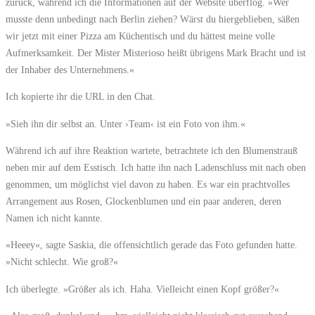
zurück, während ich die Informationen auf der Website überflog. »Wer
musste denn unbedingt nach Berlin ziehen? Wärst du hiergeblieben, säßen
wir jetzt mit einer Pizza am Küchentisch und du hättest meine volle
Aufmerksamkeit. Der Mister Misterioso heißt übrigens Mark Bracht und ist
der Inhaber des Unternehmens.«
Ich kopierte ihr die URL in den Chat.
»Sieh ihn dir selbst an. Unter ›Team‹ ist ein Foto von ihm.«
Während ich auf ihre Reaktion wartete, betrachtete ich den Blumenstrauß
neben mir auf dem Esstisch. Ich hatte ihn nach Ladenschluss mit nach oben
genommen, um möglichst viel davon zu haben. Es war ein prachtvolles
Arrangement aus Rosen, Glockenblumen und ein paar anderen, deren
Namen ich nicht kannte.
»Heeey«, sagte Saskia, die offensichtlich gerade das Foto gefunden hatte.
»Nicht schlecht. Wie groß?«
Ich überlegte. »Größer als ich. Haha. Vielleicht einen Kopf größer?«