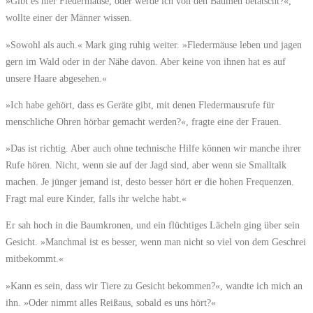
»Gibt es hier Fledermäuse, oder werde ich von den Bäumen betatscht?«,
wollte einer der Männer wissen.
»Sowohl als auch.« Mark ging ruhig weiter. »Fledermäuse leben und jagen
gern im Wald oder in der Nähe davon. Aber keine von ihnen hat es auf
unsere Haare abgesehen.«
»Ich habe gehört, dass es Geräte gibt, mit denen Fledermausrufe für
menschliche Ohren hörbar gemacht werden?«, fragte eine der Frauen.
»Das ist richtig. Aber auch ohne technische Hilfe können wir manche ihrer
Rufe hören. Nicht, wenn sie auf der Jagd sind, aber wenn sie Smalltalk
machen. Je jünger jemand ist, desto besser hört er die hohen Frequenzen.
Fragt mal eure Kinder, falls ihr welche habt.«
Er sah hoch in die Baumkronen, und ein flüchtiges Lächeln ging über sein
Gesicht. »Manchmal ist es besser, wenn man nicht so viel von dem Geschrei
mitbekommt.«
»Kann es sein, dass wir Tiere zu Gesicht bekommen?«, wandte ich mich an
ihn. »Oder nimmt alles Reißaus, sobald es uns hört?«