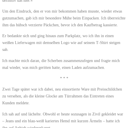
definitiv das hier.«
Um den Eindruck, den er von mir bekommen haben musste, wieder etwas
gutzumachen, gab ich mir besondere Mühe beim Einpacken. Ich überreichte
ihm das hübsch verzierte Päckchen, bevor ich den Kaufbetrag kassierte.
Er bedankte sich und ging hinaus zum Parkplatz, wo ich ihn in einen
weißen Lieferwagen mit demselben Logo wie auf seinem T‑‍Shirt steigen
sah.
Ich machte mich daran, die Scherben zusammenzufegen und fragte mich
mal wieder, was mich geritten hatte, einen Laden aufzumachen.
* * *
Zwei Tage später war ich dabei, neu einsortierte Ware mit Preisschildchen
zu versehen, als die kleine Glocke am Türrahmen das Eintreten eines
Kunden meldete.
Ich sah auf und lächelte. Obwohl er heute sozusagen in Zivil gekleidet war
– Jeans und ein blau-weiß kariertes Hemd mit kurzen Ärmeln – hatte ich
ihn auf Anhieb wiedererkannt.