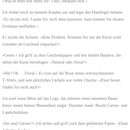
»Was ist denn hier heute los? Theo, entspann dich.«
Ich drehte mich zu meinem Kunden um und legte den Handfeger beiseite.
»Es tut mir leid. Lassen Sie mich eben kassieren, dann können Sie diesem
Irrenhaus entfliehen.«
Er zuckte die Achseln. »Kein Problem. Könnten Sie mir die Kerze wohl
trotzdem als Geschenk einpacken?«
»Gerne.« Ich griff zu dem Geschenkpapier und den bunten Bändern, die
neben der Kasse bereitlagen. »Neutral oder floral?«
»Hm? Oh … Floral.« Er wies auf die Brust seines erdverschmierten
T‑‍Shirts, und sein plötzliches Lächeln war voller Charme. »Passt besser,
finden Sie nicht auch?«
Ich warf einen Blick auf das Logo, das stilisiert einen einzelnen Baum
hinter einem bunten Blumenbeet zeigte. Darunter stand ›Bracht Garten‑ und
Landschaftsbau‹.
»Sie sind Gärtner?« Ich nickte und griff nach dem geblümten Papier. »Dann