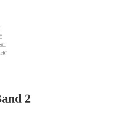
“
“
it“
eit“
Band 2