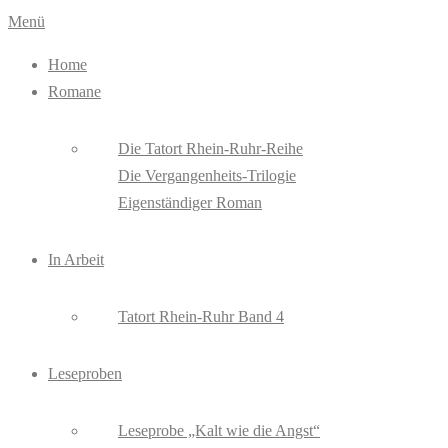
Zum
Menü
Inhalt
Home
springen
Romane
Die Tatort Rhein-Ruhr-Reihe
Die Vergangenheits-Trilogie
Eigenständiger Roman
In Arbeit
Tatort Rhein-Ruhr Band 4
Leseproben
Leseprobe „Kalt wie die Angst“